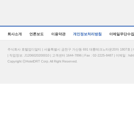
회사소개
언론보도
이용약관
개인정보처리방침
이메일무단수
주식회사 호텔업디알티 | 서울특별시 금천구 가산동 691 대륭테크노타운20차 1807호 | 대표
| 직업정보: J1206020200010 | 고객센터 1644-7896 | Fax : 02-2225-8487 | 이메일 :
hdr
Copyright ⓒHotelDRT Corp. All Right Reserved.