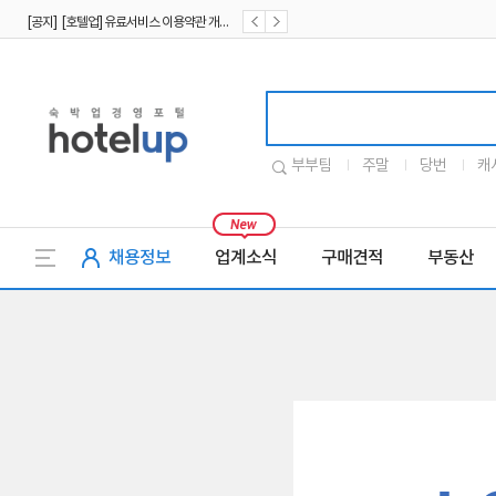
[공지] [호텔업] 유료서비스 이용약관 개정본2 (19.09.02)
[공지] [호텔업] 개인정보 처리방침 개정본2 (19.09.02)
호텔업로고
부부팀
주말
당번
캐
채용정보
업계소식
구매견적
부동산