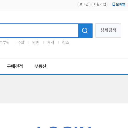
로그인
회원가입
모바일
로고
상세검색
부부팀
주말
당번
캐셔
청소
구매견적
부동산