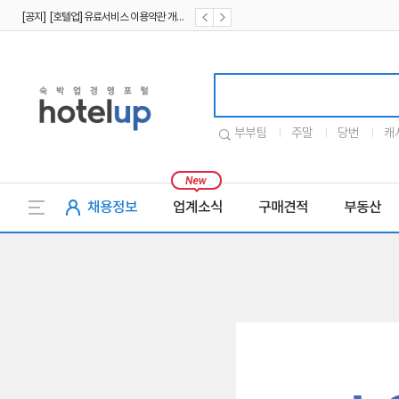
[공지] [호텔업] 유료서비스 이용약관 개정본2 (19.09.02)
[공지] [호텔업] 개인정보 처리방침 개정본2 (19.09.02)
호텔업로고
부부팀
주말
당번
캐
채용정보
업계소식
구매견적
부동산