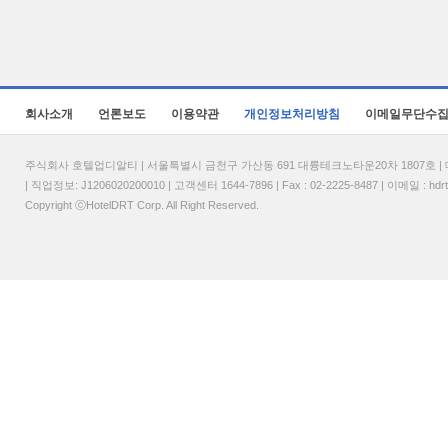
회사소개
언론보도
이용약관
개인정보처리방침
이메일무단수
주식회사 호텔업디알티 | 서울특별시 금천구 가산동 691 대륭테크노타운20차 1807호 | 대표
| 직업정보: J1206020200010 | 고객센터 1644-7896 | Fax : 02-2225-8487 | 이메일 :
hdr
Copyright ⓒHotelDRT Corp. All Right Reserved.